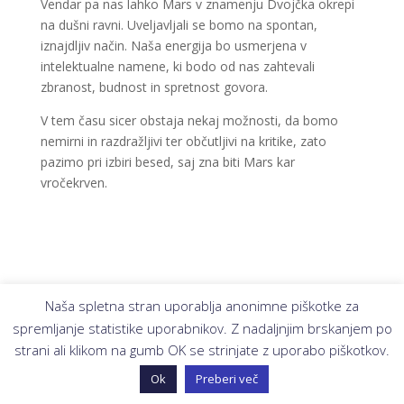
Vendar pa nas lahko Mars v znamenju Dvojčka okrepi
na dušni ravni. Uveljavljali se bomo na spontan,
iznajdljiv način. Naša energija bo usmerjena v
intelektualne namene, ki bodo od nas zahtevali
zbranost, budnost in spretnost govora.
V tem času sicer obstaja nekaj možnosti, da bomo
nemirni in razdražljivi ter občutljivi na kritike, zato
pazimo pri izbiri besed, saj zna biti Mars kar
vročekrven.
Naša spletna stran uporablja anonimne piškotke za
spremljanje statistike uporabnikov. Z nadaljnjim brskanjem po
strani ali klikom na gumb OK se strinjate z uporabo piškotkov.
Ok
Preberi več