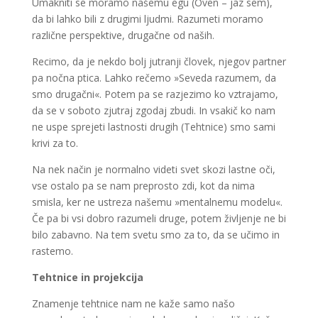
Umakniti se moramo našemu egu (Oven – jaz sem),
da bi lahko bili z drugimi ljudmi. Razumeti moramo
različne perspektive, drugačne od naših.
Recimo, da je nekdo bolj jutranji človek, njegov partner
pa nočna ptica. Lahko rečemo »Seveda razumem, da
smo drugačni«. Potem pa se razjezimo ko vztrajamo,
da se v soboto zjutraj zgodaj zbudi. In vsakič ko nam
ne uspe sprejeti lastnosti drugih (Tehtnice) smo sami
krivi za to.
Na nek način je normalno videti svet skozi lastne oči,
vse ostalo pa se nam preprosto zdi, kot da nima
smisla, ker ne ustreza našemu »mentalnemu modelu«.
Če pa bi vsi dobro razumeli druge, potem življenje ne bi
bilo zabavno. Na tem svetu smo za to, da se učimo in
rastemo.
Tehtnice in projekcija
Znamenje tehtnice nam ne kaže samo našo