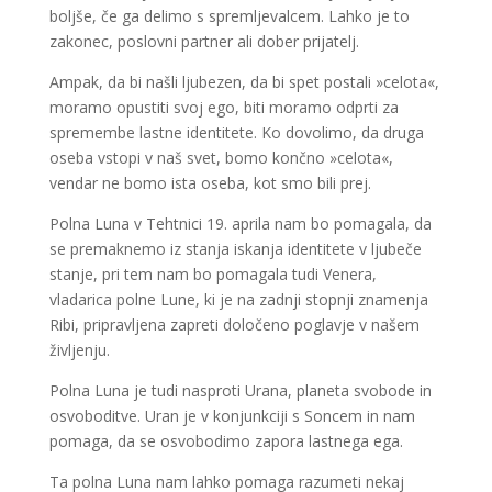
boljše, če ga delimo s spremljevalcem. Lahko je to
zakonec, poslovni partner ali dober prijatelj.
Ampak, da bi našli ljubezen, da bi spet postali »celota«,
moramo opustiti svoj ego, biti moramo odprti za
spremembe lastne identitete. Ko dovolimo, da druga
oseba vstopi v naš svet, bomo končno »celota«,
vendar ne bomo ista oseba, kot smo bili prej.
Polna Luna v Tehtnici 19. aprila nam bo pomagala, da
se premaknemo iz stanja iskanja identitete v ljubeče
stanje, pri tem nam bo pomagala tudi Venera,
vladarica polne Lune, ki je na zadnji stopnji znamenja
Ribi, pripravljena zapreti določeno poglavje v našem
življenju.
Polna Luna je tudi nasproti Urana, planeta svobode in
osvoboditve. Uran je v konjunkciji s Soncem in nam
pomaga, da se osvobodimo zapora lastnega ega.
Ta polna Luna nam lahko pomaga razumeti nekaj