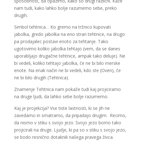
sposobnost, da opazimo, kako so drugi različni. Kaže
nam tudi, kako lahko bolje razumemo sebe, preko
drugih.
Simbol tehtnica… Ko gremo na tržnico kupovati
jabolka, gredo jabolka na eno stran tehtnice, na drugo
pa prodajalec postavi enoto za tehtanje. Tako
ugotovimo koliko jabolka tehtajo (vem, da se danes
uporabljajo drugačne tehtnice, ampak tako deluje). Ne
bi vedeli, koliko tehtajo jabolka, če ne bi bilo merske
enote. Na enak način ne bi vedeli, kdo ste (Oven), če
ne bi bilo drugih (Tehtnica).
Znamenje Tehtnica nam pokaže tudi kaj projiciramo
na druge ljudi, da lahko sebe bolje razumemo.
Kaj je projekcija? Vse tiste lastnosti, ki se jih ne
zavedamo in smatramo, da pripadajo drugim. Recimo,
da nismo v stiku s svojo jezo. Svojo jezo bomo tako
projicirali na druge. Ljudje, ki pa so v stiku s svojo jezo,
se bodo resnično dotaknili našega pravega živca.