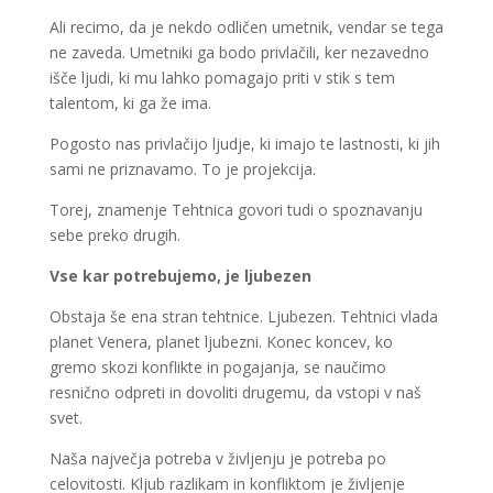
Ali recimo, da je nekdo odličen umetnik, vendar se tega
ne zaveda. Umetniki ga bodo privlačili, ker nezavedno
išče ljudi, ki mu lahko pomagajo priti v stik s tem
talentom, ki ga že ima.
Pogosto nas privlačijo ljudje, ki imajo te lastnosti, ki jih
sami ne priznavamo. To je projekcija.
Torej, znamenje Tehtnica govori tudi o spoznavanju
sebe preko drugih.
Vse kar potrebujemo, je ljubezen
Obstaja še ena stran tehtnice. Ljubezen. Tehtnici vlada
planet Venera, planet ljubezni. Konec koncev, ko
gremo skozi konflikte in pogajanja, se naučimo
resnično odpreti in dovoliti drugemu, da vstopi v naš
svet.
Naša največja potreba v življenju je potreba po
celovitosti. Kljub razlikam in konfliktom je življenje