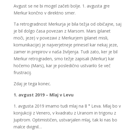
Avgust se ne bi mogel začeti bolje. 1. avgusta gre
Merkur končno v direktno smer.
Ta retrogradnost Merkurja je bila težja od običajne, saj
je bil dolgo časa povezan z Marsom. Mars (planet
moči, jeze) v povezavi z Merkurjem (planet misli,
komunikacije) je najverjetneje prinesel kar nekaj jeze,
zamer in prepirov v naša življenja. Tudi zato, ker je bil
Merkur retrograden, smo težje zapisali (Merkur) kar
hočemo (Mars), kar je posledično ustvarilo še več
frustracij.
Zdaj je tega konec.
1. avgust 2019 – Mlaj v Levu
1. avgusta 2019 imamo tudi mlaj na 8 ° Leva. Mlaj bo v
konjukciji z Venero, v kvadratu z Uranom in trigonu z
Jupitrom. Optimističen, ustvarjalen mlaj, tak ki nas bo
malce dvignil…