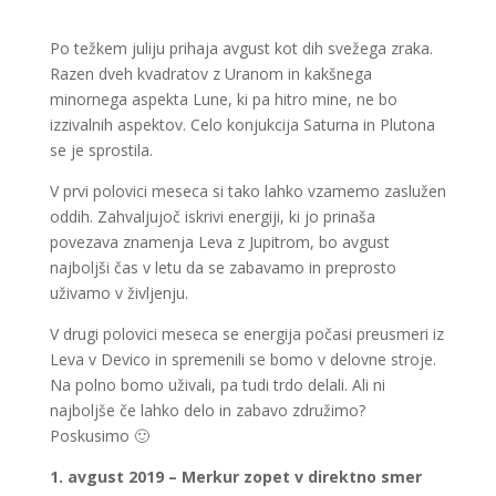
Po težkem juliju prihaja avgust kot dih svežega zraka.
Razen dveh kvadratov z Uranom in kakšnega
minornega aspekta Lune, ki pa hitro mine, ne bo
izzivalnih aspektov. Celo konjukcija Saturna in Plutona
se je sprostila.
V prvi polovici meseca si tako lahko vzamemo zaslužen
oddih. Zahvaljujoč iskrivi energiji, ki jo prinaša
povezava znamenja Leva z Jupitrom, bo avgust
najboljši čas v letu da se zabavamo in preprosto
uživamo v življenju.
V drugi polovici meseca se energija počasi preusmeri iz
Leva v Devico in spremenili se bomo v delovne stroje.
Na polno bomo uživali, pa tudi trdo delali. Ali ni
najboljše če lahko delo in zabavo združimo?
Poskusimo 🙂
1. avgust 2019 – Merkur zopet v direktno smer