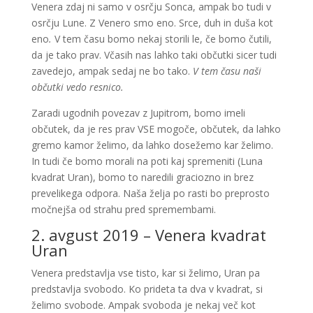
Venera zdaj ni samo v osrčju Sonca, ampak bo tudi v
osrčju Lune. Z Venero smo eno. Srce, duh in duša kot
eno
.
V tem času bomo nekaj storili le, če bomo čutili,
da je tako prav. Včasih nas lahko taki občutki sicer tudi
zavedejo, ampak sedaj ne bo tako.
V tem času naši
občutki vedo resnico.
Zaradi ugodnih povezav z Jupitrom, bomo imeli
občutek, da je res prav VSE mogoče, občutek, da lahko
gremo kamor želimo, da lahko dosežemo kar želimo.
In tudi če bomo morali na poti kaj spremeniti (Luna
kvadrat Uran), bomo to naredili graciozno in brez
prevelikega odpora. Naša želja po rasti bo preprosto
močnejša od strahu pred spremembami.
2. avgust 2019 – Venera kvadrat
Uran
Venera predstavlja vse tisto, kar si želimo, Uran pa
predstavlja svobodo. Ko prideta ta dva v kvadrat, si
želimo svobode. Ampak svoboda je nekaj več kot