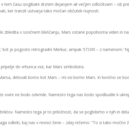
e v tem času izogibate drznim dejanjem ali večjim odločitvam – ob pr
pati, ker tranzit ustvarja tako močan občutek nujnosti.
, ki zbledita v sončnem bleščanju, Mars ostane popolnoma viden in 
E,’ kot je pogosto retrogradni Merkur, ampak ‘STORI – z namenom.’
pripelje do vrhunca vse, kar Mars simbolizira.
arsa, delovali bomo kot Mars – mi vsi bomo Mars. In končno se bodo s
 te ovire ne bodo odvrnile. Namesto tega nas bodo spodbudile k ukrep
nstinktov. Namesto tega je to priložnost, da se poglobimo v njih in d
ga odkriti, kaj nas v resnici žene – zdaj rečemo: “To si tako močno ž