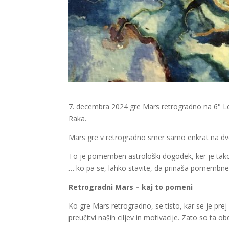
7. decembra 2024 gre Mars retrogradno na 6° Lev
Raka.
Mars gre v retrogradno smer samo enkrat na dve le
To je pomemben astrološki dogodek, ker je tako 
… ko pa se, lahko stavite, da prinaša pomembn
Retrogradni Mars – kaj to pomeni
Ko gre Mars retrogradno, se tisto, kar se je pr
preučitvi naših ciljev in motivacije. Zato so ta 