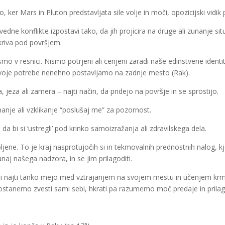
, ker Mars in Pluton predstavljata sile volje in moči, opozicijski vidik 
dne konflikte izpostavi tako, da jih projicira na druge ali zunanje situa
kriva pod površjem.
mo v resnici. Nismo potrjeni ali cenjeni zaradi naše edinstvene identi
 svoje potrebe nenehno postavljamo na zadnje mesto (Rak).
jeza ali zamera – najti način, da pridejo na površje in se sprostijo.
nanje ali vzklikanje “poslušaj me” za pozornost.
da bi si ‘ustregli’ pod krinko samoizražanja ali zdravilskega dela.
ljene. To je kraj nasprotujočih si in tekmovalnih prednostnih nalog, kj
unaj našega nadzora, in se jim prilagoditi.
najti tanko mejo med vztrajanjem na svojem mestu in učenjem krmarjen
 ostanemo zvesti sami sebi, hkrati pa razumemo moč predaje in prilagod