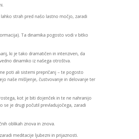
i.
o lahko strah pred našo lastno močjo, zaradi
formacija). Ta dinamika pogosto vodi v bitko
j, ki je tako dramatičen in intenziven, da
edno dinamiko iz našega otroštva.
cne poti ali sistemi prepričanj – te pogosto
jejo naše mišljenje, čustvovanje in delovanje ter
ostega, kot je biti dojenček in te ne nahranijo
ko se je drugi počutil prevladujočega, zaradi
nih oblikah znova in znova.
aradi meditacije ljubezni in prijaznosti.