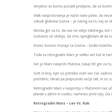
Verjetno se bomo počutili prisiljene, da se borimo
Vidik nasprotovanja je način naše psihe, da nezave
vzbudi globoka čustva – je namig na to, kaj se s
Morda gre za to, da nas ne vidijo takšnega, kot s
čustveno ne skrbijo, da smo spregledani ali da
Konec koncev morajo ta čustva – bodisi bolečina, 
Toda ta retrogradni Mars je veliko več kot le tar
Ker je Mars nasproti Plutona, tukaj NE gre za to, 
Svet ni kraj, kjer so potrebe vseh ves čas zadovo
potrebno, hkrati pa prepoznati večje sile, ki so z
Retrogradni Mars v nasprotju s Plutonom nas uči 
plavati s plimo in oseko, namesto proti njej. Da
Retrogradni Mars – Lev Vs. Rak