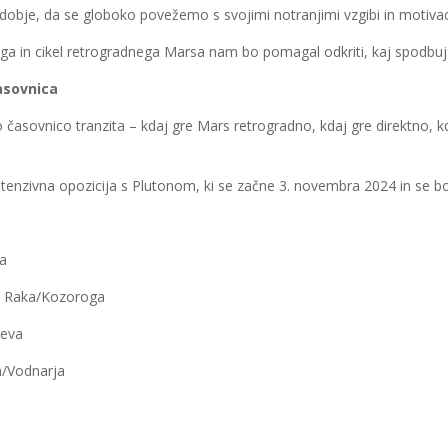
bdobje, da se globoko povežemo s svojimi notranjimi vzgibi in motivac
a in cikel retrogradnega Marsa nam bo pomagal odkriti, kaj spodbuja 
asovnica
časovnico tranzita – kdaj gre Mars retrogradno, kdaj gre direktno, kd
tenzivna opozicija s Plutonom, ki se začne 3. novembra 2024 in se bo
ka
9° Raka/Kozoroga
Leva
a/Vodnarja