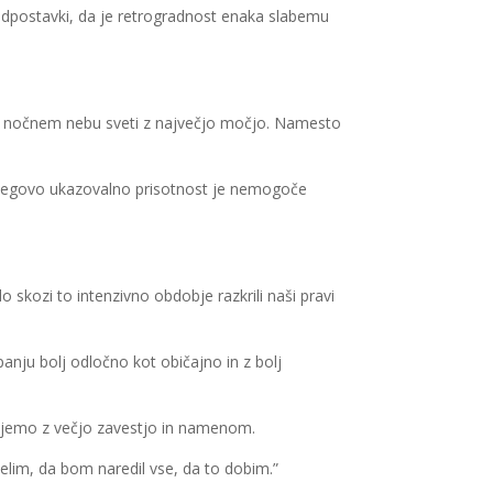
edpostavki, da je retrogradnost enaka slabemu
na nočnem nebu sveti z največjo močjo. Namesto
 Njegovo ukazovalno prisotnost je nemogoče
kozi to intenzivno obdobje razkrili naši pravi
anju bolj odločno kot običajno in z bolj
elujemo z večjo zavestjo in namenom.
elim, da bom naredil vse, da to dobim.”