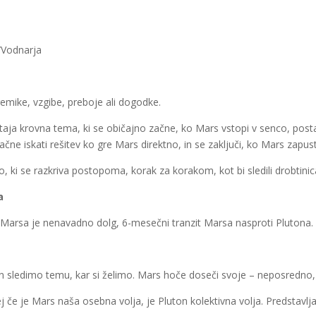
a/Vodnarja
emike, vzgibe, preboje ali dogodke.
ja krovna tema, ki se običajno začne, ko Mars vstopi v senco, post
čne iskati rešitev ko gre Mars direktno, in se zaključi, ko Mars zapus
to, ki se razkriva postopoma, korak za korakom, kot bi sledili drobtin
a
ga Marsa je nenavadno dolg, 6-mesečni tranzit Marsa nasproti Plutona.
o in sledimo temu, kar si želimo. Mars hoče doseči svoje – neposredn
j če je Mars naša osebna volja, je Pluton kolektivna volja. Predstavljaj