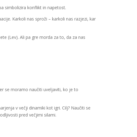
pa simbolizira konflikt in napetost.
cije. Karkoli nas sproži – karkoli nas razjezi, kar
tete (Lev). Ali pa gre morda za to, da za nas
er se moramo naučiti uveljaviti, ko je to
ja v večji dinamiki kot igri. Cilj? Naučiti se
ljivosti pred večjimi silami.