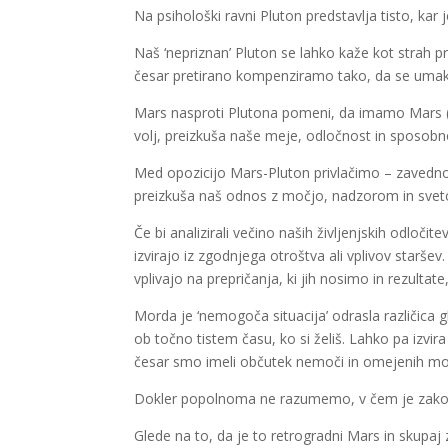
Na psihološki ravni Pluton predstavlja tisto, kar 
Naš ‘nepriznan’ Pluton se lahko kaže kot strah p
česar pretirano kompenziramo tako, da se um
Mars nasproti Plutona pomeni, da imamo Mars (su
volj, preizkuša naše meje, odločnost in sposobn
Med opozicijo Mars-Pluton privlačimo – zavedno 
preizkuša naš odnos z močjo, nadzorom in svet
Če bi analizirali večino naših življenjskih odloči
izvirajo iz zgodnjega otroštva ali vplivov starš
vplivajo na prepričanja, ki jih nosimo in rezultate,
Morda je ‘nemogoča situacija’ odrasla različica 
ob točno tistem času, ko si želiš. Lahko pa izvir
česar smo imeli občutek nemoči in omejenih mo
Dokler popolnoma ne razumemo, v čem je zakoreni
Glede na to, da je to retrogradni Mars in skupaj z