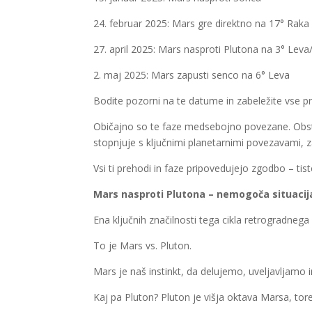
24. februar 2025: Mars gre direktno na 17° Raka
27. april 2025: Mars nasproti Plutona na 3° Lev
2. maj 2025: Mars zapusti senco na 6° Leva
Bodite pozorni na te datume in zabeležite vse pr
Običajno so te faze medsebojno povezane. Obsta
stopnjuje s ključnimi planetarnimi povezavami, za
Vsi ti prehodi in faze pripovedujejo zgodbo – tis
Mars nasproti Plutona – nemogoča situacij
Ena ključnih značilnosti tega cikla retrogradne
To je Mars vs. Pluton.
Mars je naš instinkt, da delujemo, uveljavljam
Kaj pa Pluton? Pluton je višja oktava Marsa, tore