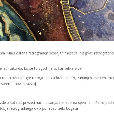
a. Mars ostane retrograden skoraj tri mesece, njegovo retrogradno g
ti, tako da, ko se to zgodi, je to kar velika stvar.
redek. Merkur gre retrogradno trikrat na leto, zunanji planeti enkra
e spremembe in razvoj.
ej zdelo kot naš privzeti način bivanja, nenadoma spremeni. Retrograd
obdobja retrogradnega cikla ponavadi zelo bogata.