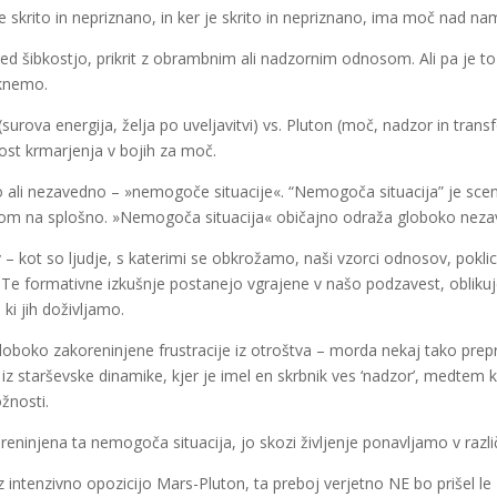
je skrito in nepriznano, in ker je skrito in nepriznano, ima moč nad nam
red šibkostjo, prikrit z obrambnim ali nadzornim odnosom. Ali pa je t
aknemo.
rova energija, želja po uveljavitvi) vs. Pluton (moč, nadzor in trans
ost krmarjenja v bojih za moč.
ali nezavedno – »nemogoče situacije«. “Nemogoča situacija” je scenari
om na splošno. »Nemogoča situacija« običajno odraža globoko nezav
tev – kot so ljudje, s katerimi se obkrožamo, naši vzorci odnosov, pokli
ev. Te formativne izkušnje postanejo vgrajene v našo podzavest, obliku
 ki jih doživljamo.
globoko zakoreninjene frustracije iz otroštva – morda nekaj tako prepr
a iz starševske dinamike, kjer je imel en skrbnik ves ‘nadzor’, medtem 
žnosti.
njena ta nemogoča situacija, jo skozi življenje ponavljamo v različ
 intenzivno opozicijo Mars-Pluton, ta preboj verjetno NE bo prišel le z