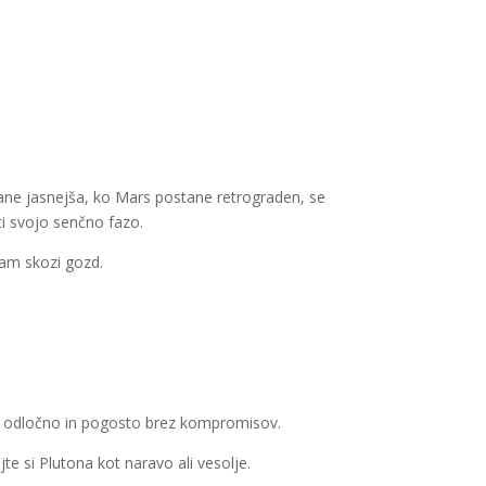
ane jasnejša, ko Mars postane retrograden, se
ti svojo senčno fazo.
icam skozi gozd.
o, odločno in pogosto brez kompromisov.
te si Plutona kot naravo ali vesolje.