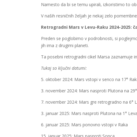
Namesto da bi se temu upirali, izkoristimo to o
V naših resničnih željah je nekaj zelo pomembneg
Retrogradni Mars v Levu-Raku 2024-2025: č
Preden se poglobimo v podrobnosti, si poglejmo 
jih ima z drugimi planeti.
Ta posebni retrogradni cikel Marsa zaznamuje in
Tukaj so ključni datumi:
5. oktober 2024: Mars vstopi v senco na 17° Ra
3. november 2024: Mars nasproti Plutona na 2
7. november 2024: Mars gre retrogradno na 6° 
3. januar 2025: Mars nasproti Plutona na 1° Lev
6. januar 2025: Mars ponovno vstopi v Raka
15. januar 2025: Mars nasproti Sonca