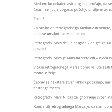
Medtem ko nekateri astrologi priporočajo, da s
času – se ljudje pogosto počutijo prisiljene ukre
Zakaj?
Za razliko od retrogradnega Merkurja in Venere
da bi se umaknil, se Mars okrepi.
Retrogradni Mars deluje drugače – ne gre za ‘N
prezreti.
Retrogradni Mars je Mars na steroidih – ojača in 
V času retrogradnega Marsa bomo vsi utelešali M
motivi in ​​želje.
Čeprav se nekatere stvari lahko upočasnijo, nas
pristnega mesta.
Retrogradni Mars NI čas za ignoriranje svojih i
Končni cilj retrogradnega Marsa je, da nam poma